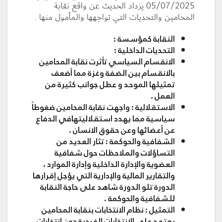
05/07/2025 يزداد الحديث عن واقع نقابة
المحامين والتحديات التي تواجهها والمأمول منها .
النقابة كمؤسسة :
التحديات الداخلية :
الانقسام السياسي
تأثرت نقابة المحامين
بالانقسام بين الضفة وغزة مما أضعف
تمثيلها الموحد و عطل جوانب كثيرة من
العمل .
الاستقلالية
: واجهت نقابة المحامين ضغوطاً
سياسية مما يهدد استقلاليتهافي الدفاع
عن أعضائها وعن حقوق الانسان .
الشفافية والحوكمة
: تثار العديد من
التساؤلات والملاحظات حول شفافية
العضوية والإدارة الداخلية وإدارة الموارد ،
والتقارير المالية والإدارية التي يؤجل إقرارها
الدورة تلو الدورة شاهد على حاجة النقابة
للشفافية والحوكمة .
التمثيل
: نظام الانتخابات بنقابة المحامين
يعتمد على الانتخابات الفردية دون انتخابات