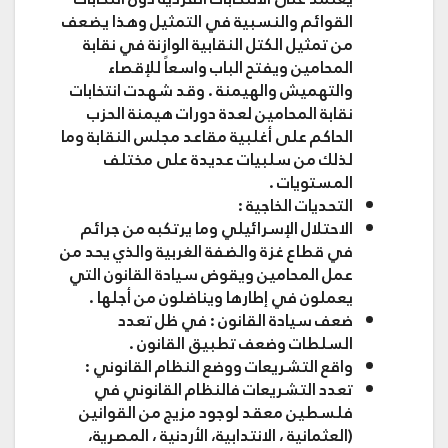
القوائم والنسبية في التمثيل وهذا يضعف
من تمثيل الكتل النقابية الوازنة في نقابة
المحامين ويفتح الباب واسعاً للإقصاء
والتهميش والهيمنة . وقد شهدت انتخابات
نقابة المحامين لعدة دورات هيمنة الحزب
الحاكم على أغلبية مقاعد مجلس النقابة وما
لذلك من سلبيات عديدة على مختلف
المستويات .
التحديات الخاجية :
الاحتلال الإسرائيلي
وما يرتكبه من جرائم
في قطاع غزة والضفة الغربية والذي يحد من
عمل المحامين ويقوض سيادة القانون التي
يعملون في إطارها ويناضلون من أجلها .
ضعف سيادة القانون
: في ظل تعدد
السلطات وضعف تطبيق القانون .
واقع التشريعات ووضع النظام القانوني :
تعدد التشريعات
فالنظام القانوني في
فلسطين معقد لوجود مزيج من القوانين
(العثمانية ، الانتدابية، الأردنية ، المصرية،