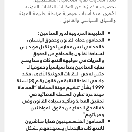
تمتاز انتخابات نقابة المحامين الفلسطينيين
بخصوصية تميزها عن انتخابات النقابات المهنية
الأخرى لعدة أسباب جوهرية مرتبطة بطبيعة المهنة
والسياق السياسي والقانوني .
الطبيعة المزدوجة لدور المحامين :
المحامون حماة القانون وحقوق الإنسان ،
فالمحامي ليس ممارس لمهنة بل هو حارس
لسيادة القانون والمدافع عن الحقوق
والحريات في مواجهة الانتهاكات وهذا يمنح
نقابة المحامين بعداً سياسياً وحقوقيا لا
مثيل له في النقابات المهنية الأخرى . فقد
جاء في المادة الثانية من قانون رقم (3) لسنة
1999 بشأن تنظيم مهنة المحاماة “المحاماة
مهنة حرة تعاون السلطة القضائية في
تحقيق العدالة وتأكيد سيادة القانون وفي
كفالة حق الدفاع عن حقوق المواطنين
وحرياتهم”
المحامون الفلسطينيون ضحايا مباشرون
للانتهاكات فالإحتلال يستهدفهم بشكل