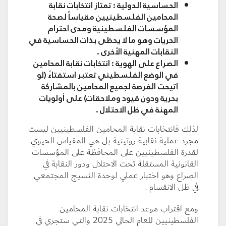
الحساسية الدولية
: تمتاز انتخابات نقابة
المحامين الفلسطينيين مقياساً لصحة
المؤسسات الفلسطينية ومدى احترام
الحريات وهو ما لا يحظى بذات الحساسية في
النقابات المهنية الأخرى .
الصراع على الهوية
: انتخابات نقابة المحامين
في الوضع الفلسطيني تعتبر استفتاءً (لو
اتيحت الفرصة لجميع المحامين بالمشاركة
بحرية ودون قيود وملاحقات) على أولويات
المهنة في ظل الاحتلال .
لذلك فانتخابات نقابة المحامين الفلسطينيين ليست
مجرد عملية نقابية روتينية بل هي المقياس الحيوي
لقدرة الفلسطينيين على المحافظة على المؤسسات
القانونية المستقلة تحت الاحتلال ودور النقابة في
الصراع وهو اختبار عملي لوحدة النسيج المجتمعي
في ظل الانقسام .
ومع اقتراب موعد انتخابات نقابة المحامين
الفلسطينيين للعام الحالي 2025 والتي ستجري في