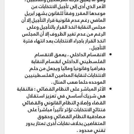
الأمر الذي أدى إلى تأجيل الانتخابات عن
موعدها المقرر وفقاً للقانون بشهر ابريل
الماضي رغم عدم قانونية قرار التأجيل إلا أن
مجلس النقابة اتخذ القرار بالتأجيل وعلى
الرغم من عدم تغير الظروف إلا أن المجلس
اتخذ القرار باجراء الانتخابات بعد انتهاء فترة
التأجيل .
الانقسام الداخلي
، يعمق الانقسام
الفلسطيني الداخلي انقسام النقابة
جغرافيا وقانونيا وماليا ويجعل من حلم
الانتخابات لنقابة المحامين الفلسطينيين
الموحده حلما صعب المنال .
الأثر المباشر على النظام القضائي
: فالنقابة
هي شريك أساسي في تعزيز استقلال
القضاء وإصلاح النظام القانوني والقضائي
فنتائج الانتخابات تؤثر تأثيراً مباشراً على
مصادقية النظام القضائي وحقوق
المتقاضين بخلاف نقابات أخرى تمتاز بدور
تقني محدود .