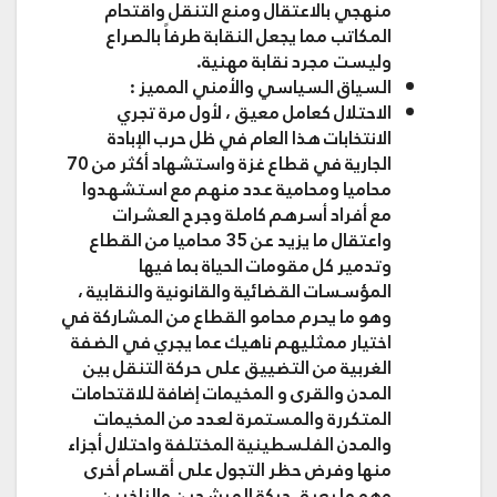
منهجي بالاعتقال ومنع التنقل واقتحام
المكاتب مما يجعل النقابة طرفاً بالصراع
وليست مجرد نقابة مهنية.
السياق السياسي والأمني المميز :
الاحتلال كعامل معيق
، لأول مرة تجري
الانتخابات هذا العام في ظل حرب الإبادة
الجارية في قطاع غزة واستشهاد أكثر من 70
محاميا ومحامية عدد منهم مع استشهدوا
مع أفراد أسرهم كاملة وجرح العشرات
واعتقال ما يزيد عن 35 محاميا من القطاع
وتدمير كل مقومات الحياة بما فيها
المؤسسات القضائية والقانونية والنقابية ،
وهو ما يحرم محامو القطاع من المشاركة في
اختيار ممثليهم ناهيك عما يجري في الضفة
الغربية من التضييق على حركة التنقل بين
المدن والقرى و المخيمات إضافة للاقتحامات
المتكررة والمستمرة لعدد من المخيمات
والمدن الفلسطينية المختلفة واحتلال أجزاء
منها وفرض حظر التجول على أقسام أخرى
وهو ما يعيق حركة المرشحين والناخبين .