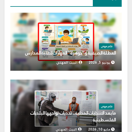
قلم مهني
العطلة الصيفية و”جوهرة” المهارات لطلبة المدارس
يونيو 5, 2026
البيت المهني
قلم مهني
ما بعد الانتخابات المحلية.. تحديات تواجهها البلديات
الفلسطينية
مايو 10, 2026
البيت المهني