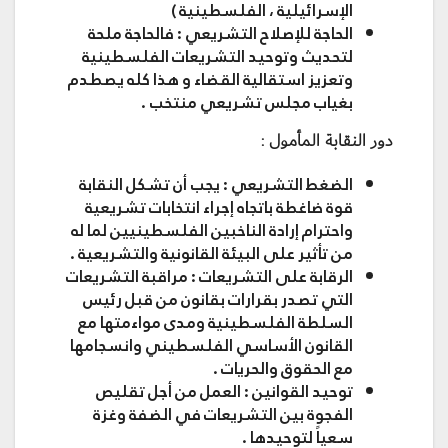
الإسرائيلية ، الفلسطينية )
الحاجة للإصلاح التشريعي
: فالحاجة ملحة
لتحديث وتوحيد التشريعات الفلسطينية
وتعزيز استقالية القضاء و هذا كله يصطدم
بغياب مجلس تشريعي منتخب .
دور النقابة المأمول :
الضغط التشريعي
: يجب أن تشكل النقابة
قوة ضاغطة باتجاه إجراء انتخابات تشريعية
واحترام إرادة الناخبين الفلسطينيين لما له
من تأثير على البيئة القانونية والتشريعية .
الرقابة على التشريعات
: مراقبة التشريعات
التي تصدر بقرارات بقانون من قبل رئيس
السلطة الفلسطينية ومدى مواءمتها مع
القانون الأساسي الفلسطيني وانسجامها
مع الحقوق والحريات .
توحيد القوانين
: العمل من أجل تقليص
الفجوة بين التشريعات في الضفة وغزة
سعياً لتوحيدها .