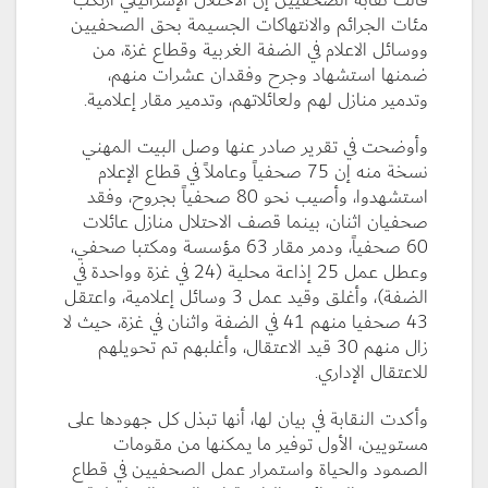
قالت نقابة الصحفيين إن الاحتلال الإسرائيلي ارتكب
مئات الجرائم والانتهاكات الجسيمة بحق الصحفيين
ووسائل الاعلام في الضفة الغربية وقطاع غزة، من
ضمنها استشهاد وجرح وفقدان عشرات منهم،
وتدمير منازل لهم ولعائلاتهم، وتدمير مقار إعلامية.
وأوضحت في تقرير صادر عنها وصل البيت المهني
نسخة منه إن 75 صحفياً وعاملاً في قطاع الإعلام
استشهدوا، وأصيب نحو 80 صحفياً بجروح، وفقد
صحفيان اثنان، بينما قصف الاحتلال منازل عائلات
60 صحفياً، ودمر مقار 63 مؤسسة ومكتبا صحفي،
وعطل عمل 25 إذاعة محلية (24 في غزة وواحدة في
الضفة)، وأغلق وقيد عمل 3 وسائل إعلامية، واعتقل
43 صحفيا منهم 41 في الضفة واثنان في غزة، حيث لا
زال منهم 30 قيد الاعتقال، وأغلبهم تم تحويلهم
للاعتقال الإداري.
وأكدت النقابة في بيان لها، أنها تبذل كل جهودها على
مستويين، الأول توفير ما يمكنها من مقومات
الصمود والحياة واستمرار عمل الصحفيين في قطاع