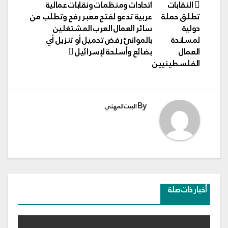
تصفّح
النقابات
اتحادات ومنظمات ونقابات عمالية
المقالات
تطلق حملة
عربية تدعو لفتح معبر رفح وتطلب من
دولية
سائر العمال العرب المشتغلين
لمساندة
بالموانئ رفض تحميل أو تنزيل أي
العمال
بضائع وأسلحة لإسرائيل
الفلسطينيين
By
البيت المهني
أخبار ذات صلة