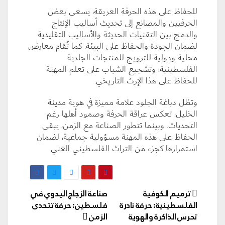
للحفاظ على هذه الحرفة العريقة، يسعى بعض
الحرفيين والمصانع إلى تحديث أساليب الإنتاج
والدمج بين التقنيات الحديثة والأساليب التقليدية
لضمان الجودة والحفاظ على البيئة. كما تُقام معارض
محلية ودولية للترويج للمنتجات الجلدية
الفلسطينية، وتشجيع الشباب على تعلم المهنة
للحفاظ على هذا الإرث التاريخي.
وتظل دباغة الجلود علامة مميزة في هوية مدينة
الخليل، تعكس عراقة الحرفة وصمود أهلها رغم
التحديات. وبينما تتطور الصناعة مع الزمن، يبقى
الحفاظ على هذه المهنة مسؤولية جماعية، لضمان
استمرارها كجزء من التراث الفلسطيني الغني.
تصفّح
ترميم الكوفية
صناعة الزجاج اليدوي في
المقالات
الفلسطينية: حرفة نادرة
فلسطين: حرفة تتحدى
تحرس الذاكرة والهوية
الزمن