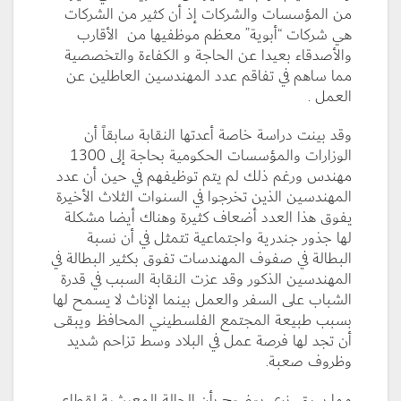
من المؤسسات والشركات إذ أن كثير من الشركات
هي شركات “أبوية” معظم موظفيها من الأقارب
والأصدقاء بعيدا عن الحاجة و الكفاءة والتخصصية
مما ساهم في تفاقم عدد المهندسين العاطلين عن
العمل .
وقد بينت دراسة خاصة أعدتها النقابة سابقاً أن
الوزارات والمؤسسات الحكومية بحاجة إلى 1300
مهندس ورغم ذلك لم يتم توظيفهم في حين أن عدد
المهندسين الذين تخرجوا في السنوات الثلاث الأخيرة
يفوق هذا العدد أضعاف كثيرة وهناك أيضا مشكلة
لها جذور جندرية واجتماعية تتمثل في أن نسبة
البطالة في صفوف المهندسات تفوق بكثير البطالة في
المهندسين الذكور وقد عزت النقابة السبب في قدرة
الشباب على السفر والعمل بينما الإناث لا يسمح لها
بسبب طبيعة المجتمع الفلسطيني المحافظ ويبقى
أن تجد لها فرصة عمل في البلاد وسط تزاحم شديد
وظروف صعبة.
مما سبق، نرى بوضوح بأن الحالة المعيشية لقطاع