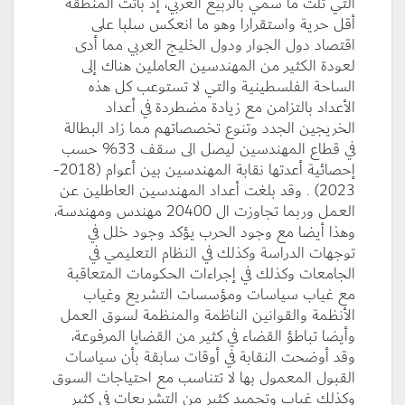
التي تلت ما سمي بالربيع العربي، إذ باتت المنطقة
أقل حرية واستقرارا وهو ما انعكس سلبا على
اقتصاد دول الجوار ودول الخليج العربي مما أدى
لعودة الكثير من المهندسين العاملين هناك إلى
الساحة الفلسطينية والتي لا تستوعب كل هذه
الأعداد بالتزامن مع زيادة مضطردة في أعداد
الخريجين الجدد وتنوع تخصصاتهم مما زاد البطالة
في قطاع المهندسين ليصل الى سقف 33% حسب
إحصائية أعدتها نقابة المهندسين بين أعوام (2018-
2023) . وقد بلغت أعداد المهندسين العاطلين عن
العمل وربما تجاوزت ال 20400 مهندس ومهندسة،
وهذا أيضا مع وجود الحرب يؤكد وجود خلل في
توجهات الدراسة وكذلك في النظام التعليمي في
الجامعات وكذلك في إجراءات الحكومات المتعاقبة
مع غياب سياسات ومؤسسات التشريع وغياب
الأنظمة والقوانين الناظمة والمنظمة لسوق العمل
وأيضا تباطؤ القضاء في كثير من القضايا المرفوعة،
وقد أوضحت النقابة في أوقات سابقة بأن سياسات
القبول المعمول بها لا تتناسب مع احتياجات السوق
وكذلك غياب وتجميد كثير من التشريعات في كثير