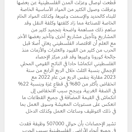
قطعت اوصال وعزلت المدن الفلسطينية عن بعضها
وعرقلت وصول الكثير من المواد الأساسية الخاصة
للبناء كالحديد والإسمنت وغيرها، وكذلك المواد الخام
الخاصة للصناعة مما زاد كلفتها وكلفة النقل وقد
ساهم ذلك مساهمة واضحة بتجميد كثير من
المشاريع وتأجيل مشاريع أخرى وتأخير بعضها الأخر.
مع العلم أن الاقتصاد الفلسطيني يعاني أصلا قبل
الحرب من كثير من القيود والعثرات والأزمات منذ
جائحة كورونا وغيرها وقد قدر مركز الإحصاء
الفلسطيني انكماشا حادا في الناتج القومي المحلي
الإجمالي بنسبة الثلث خلال الربع الرابع من سنة
2023 مقارنة بنفس الربع من عام 2022 مع
انخفاض بأكثر من 80% في قطاع غزة وبنسبة 22%
في الضفة الغربية، ويرجح سبب الانخفاض إلى
انكماش في القيمة المضافة في جميع القطاعات ما
انعكس على مستويات المعيشة وسوق العمل بما
في ذلك التوظيف وساعات العمل وكذلك الدخل.
تشير الإحصاءات بأن حوالي 507000 وظيفة فقدت
في جميع أنحاء الأراضي الفلسطينية بسبب الحرب