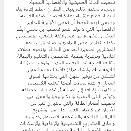
تخفيف الحالة المعيشية والاقتصادية الصعبة.
وبمجرد تحقيق ذلك، ينبغي النظر في خطط إعادة بناء
اقتصاد قطاع غزة واستعادة اقتصاد الضفة الغربية،
وينبغي لهذه الخطط أن تعطي الأولوية للتدابير
الاقتصادية التي لا تولد النمو فحسب، بل تحمي أيضًا
الدخول وتخلق فرص عمل لائقة للشعب الفلسطيني
وكذلك تطوير بعض البرامج والصناديق الداعمة
للمشاريع الصغيرة للحد من البطالة، وتنظيم حملات
اعلامية وتوعوية بقضية التخصص والتعليم والبطالة
وثقافة التوجه نحو التعليم المهني وتوفير الميزانيات
اللازمة لذلك وإنشاء مراكز كافية للتعليم المهني
لنتمكن من توفير المهن، التي يحتاجها السوق
المحلي في عدة مجالات أهمها “تعليم الكمبيوتر،
والكهرباء، إضافة إلى الصيانة في تخصصات مختلفة
وتوفير البنى التحتية والتكنولوجيا والعمل على
تخفيف أسعار الطاقة والتي تعتبر في كثير من
الأحيان غير كافية، والعمل على سن وتشريع
القوانين الداعمة والمشجعة للاستثمار وتطويرها
وإطلاق المشاريع التشجيعية والإنتاجية والإسكانات
وتوفير الضمانات اللازمة وتطوير سياسات التشغيل