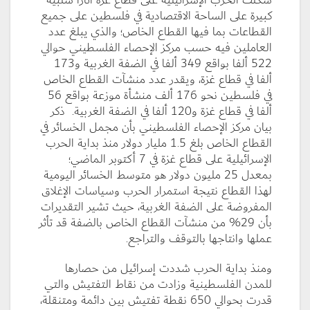
شكلت الحرب الإسرائيلية على قطاع غزة آثارا سلبية
كبيرة على الساحة الاقتصادية في فلسطين على جميع
القطاعات بما فيها القطاع الخاص؛ والذي يبلغ عدد
العاملين فيه حسب مركز الإحصاء الفلسطيني حوالي
522 ألفا بواقع 349 ألفا في الضفة الغربية و173
ألفا في قطاع غزة، ويقدر عدد منشآت القطاع الخاص
في فلسطين نحو 176 ألف منشأة موزعة بواقع 56
ألفا في قطاع غزة و120 ألفا في الضفة الغربية. ذكر
بيان مركز الإحصاء الفلسطيني بأن مجمل الخسائر في
القطاع الخاص بلغ 1.5 مليار دولار منذ بداية الحرب
الإسرائيلية على قطاع غزة في 7 أكتوبر الماضي؛
بمعدل 25 مليون دولار هو متوسط الخسائر اليومية
لهذا القطاع نتيجة استمرار الحرب وسياسات الإغلاق
المفروضة على الضفة الغربية، حيث تشير التقديرات
بأن 29% من منشآت القطاع الخاص بالضفة قد تأثر
عملها وانتاجها بالتوقف والتراجع.
ومنذ بداية الحرب شددت إسرائيل من حصارها
للمدن الفلسطينية وزادت من نقاط التفتيش والتي
قدرت بحوالي 650 نقطة تفتيش بين دائمة ومتنقلة،