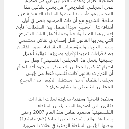
صلاحية تطوير وتحديث القوانين هي من صميم
عمل المجلس التشريعي؟ هل يعني تشكيل هذا
المجلس هو مأسسة لسيطرة السلطة التنفيذية على
سلطة التشريع مع أن ذات المرسوم ينص في أولى
أهدافه على “ترسيخ مبدأ الفصل بين السلطات” فأين
إعمال هذا المبدأ واقعياً وعملياً؟ هل آليات التشريع
التي يمر بها القانون قبل إصداره في نقاش مجتمعي
يشمل الخبراء والمؤسسات الحقوقية ومرور القانون
بعدة قراءات تمهيدا لإقراره بصورته النهائية تُختزل
جميعها بعمل هذا المجلس التنسيقي؟ وهل تم
احترام تشكيل المجلس التنسيقي ووجود أعضاءه أم
أن القرارات بقانون كانت تُنَسَب فقط من رئيس
مجلس القضاء أو من مستشار الرئيس دون الرجوع
للمجلس التنسيقي والتشاور حولها؟.
وبنظرة قانونية ومهنية محايدة لمئات القرارات
بقانون التي أصدرها السيد رئيس السلطة
الفلسطينية محمود عباس منذ العام 2007 وحتى
يومنا هذا، والتي تستند لنص المادة (43) فقرة (1)
ونصها “لرئيس السلطة الوطنية في حالات الضرورة