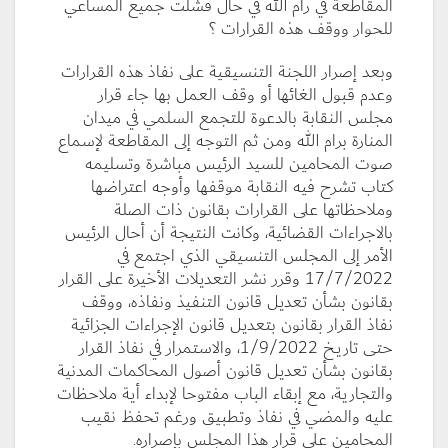
المقاطعة في رام الله في حال فشلت جميع المساعي
للحوار ووقف هذه القرارات ؟
وبعد إصرار اللجنة التنسيقية على نفاذ هذه القرارات
وعدم قبول الغائها أو وقف العمل بها جاء قرار
مجلس النقابة بالدعوة للتجمع السلمي في ميدان
المنارة برام الله ومن ثم التوجه إلى المقاطعة لإسماع
صوت المحامين للسيد الرئيس مباشرة وتسليمه
كتاب تشرح فيه النقابة موقفها وأوجه اعتراضها
وملاحظاتها على القرارات بقانون ذات الصلة
بالاجراءات القضائية، وكانت النتيجة أن أحال الرئيس
الأمر إلى المجلس التنسيقي الذي اجتمع في
17/7/2022 وقرر نشر التعديلات الأخيرة على القرار
بقانون بشأن تعديل قانون التنفيذ ونفاذه، ووقف
نفاذ القرار بقانون بتعديل قانون الإجراءات الجزائية
حتى تاريخ 1/9/2022، والاستمرار في نفاذ القرار
بقانون بشأن تعديل قانون أصول المحاكمات المدنية
والتجارية، مع إبقاء الباب مفتوحا لإبداء أية ملاحظات
عليه والمضي في نفاذ وتطبيق ورغم تحفظ نقيب
المحامين على قرار هذا المجلس بإصراره.