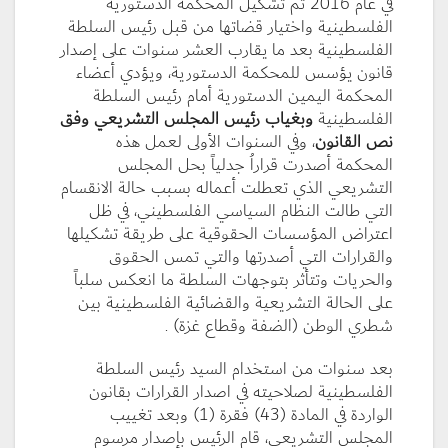
في عام 2016 تم تشكيل المحكمة الدستورية
الفلسطينية واختيار قضاتها من قبل رئيس السلطة
الفلسطينية بعد ما يقارب العشر سنوات على إصدار
قانون يؤسس للمحكمة الدستورية، ويؤدي أعضاء
المحكمة اليمين الدستورية أمام رئيس السلطة
الفلسطينية
وبغياب رئيس المجلس التشريعي وفق
نص القانون
، وفي السنوات الأولى لعمل هذه
المحكمة أصدرت قراراُ جدلياً بحل المجلس
التشريعي الذي تعطلت أعماله بسبب حالة الانقسام
التي طالت النظام السياسي الفلسطيني، في ظل
اعتراض المؤسسات الحقوقية على طريقة تشكيلها
والقرارات التي أصدرتها والتي تمس الحقوق
والحريات وتتأثر بتوجهات السلطة ما انعكس سلباً
على الحالة التشريعية والقضائية الفلسطينية بين
شطري الوطن (الضفة وقطاع غزة) .
بعد سنوات من استخدام السيد رئيس السلطة
الفلسطينية لصلاحيته في اصدار القرارات بقانون
الواردة في المادة (43) فقرة (1) وبعد تغييب
المجلس التشريعي، قام الرئيس بإصدار مرسوم