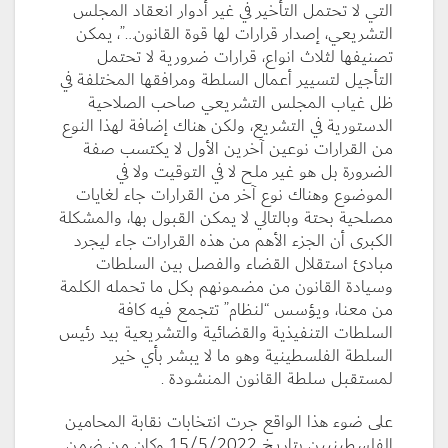
التي لا تحتمل التأخير في غير أدوار انعقاد المجلس
التشريعي، إصدار قرارات لها قوة القانون…”، يمكن
تصنيفها لثلاث انواع، قرارات ضرورية لا تحتمل
التأجيل لتسيير أعمال السلطة ومرافقها المختلفة في
ظل غياب المجلس التشريعي صاحب الصلاحية
الدستورية في التشريع، ولكن هناك إضافة لهذا النوع
من القرارات نوعين آخرين الأول لا يكتسب صفة
الضرورة بل هو غير ملح لا في التوقيت ولا في
الموضوع وهناك نوع آخر من القرارات جاء لغايات
مصلحية بحتة وبالتالي لا يمكن القبول بها، والمشكلة
الكبرى أن الجزء الأهم من هذه القرارات جاء ليجرد
مبادئ استقلال القضاء والفصل بين السلطات
وسيادة القانون من مضمونهم بكل ما تحمله الكلمة
من معنا، ويؤسس “لنظام” تتجمع فيه كافة
السلطات التنفيذية والقضائية والتشريعية بيد رئيس
السلطة الفلسطينية وهو ما لا يبشر بأي خير
لمستقبل سلطة القانون المنشودة .
على ضوء هذا الواقع جرت انتخابات نقابة المحامين
الفلسطينيين بتاريخ 15/5/2022 وكان من ضمن