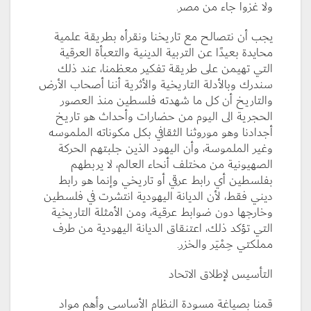
ولا غزوا جاء من مصر.
يجب أن نتصالح مع تاريخنا ونقرأه بطريقة علمية
محايدة بعيدًا عن التربية الدينية والتعبأة العرقية
التي تهيمن على طريقة تفكير معظمنا، عند ذلك
سندرك وبالأدلة التاريخية والأثرية أننا أصحاب الأرض
والتاريخ أن كل ما شهدته فلسطين منذ العصور
الحجرية الى اليوم من حضارات وأحداث هو تاريخ
أجدادنا وهو موروثنا الثقافي بكل مكوناته الملموسه
وغير الملموسة، وأن اليهود الذين جلبتهم الحركة
الصهيونية من مختلف أنحاء العالم، لا يربطهم
بفلسطين أي رابط عرقي أو تاريخي وإنما هو رابط
ديني فقط، لأن الديانة اليهودية انتشرت في فلسطين
وخارجها دون ضوابط عرقية، ومن الأمثلة التاريخية
التي تؤكد ذلك، اعتنقاق الديانة اليهودية من طرف
مملكتي حِمْيَر والخزر.
التأسيس لإطلاق الاتحاد
قمنا بصياغة مسودة النظام الأساسي وأهم مواد