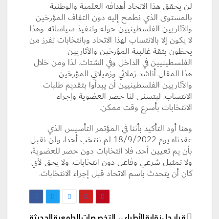
لن يحقق هذا الاتحاد أهدافه العلمية والوطنية
بالمستوى الذي نطمح إليه دون التفاف المؤرخين
والآثاريين الفلسطينيين حوله وتنفيذ سياساته. وهذا
لا يكون إلا بالانتساب لهذا الاتحاد وبانتخابات تفرز من
يحظون بثقة غالبية المؤرخين والآثاريين
الفلسطينيين في الداخل وفي الشتات. لذا ومن خلال
هذا المقال أناشد زملائي وزميلاتي المؤرخين
والآثاريين الفلسطينيين أن يبدأوا بتقديم طلبات
الانتساب، ليتسنى لنا حصر العضوية وإجراء
الانتخابات بأسرع وقت ممكن.
وهنا أود التأكيد بأننا في المؤتمر التأسيس الذي
عقدناه يوم 18/9/2022 لم ننتخب أحدا، ولن نقبل
بأن يم تعيين أحد، فلا انتخابات دون حصر للعضوية،
ولا تمثيل شرعي وفاعل دون انتخابات. ولا يحق لأي
كان أن يتحدث باسم الاتحاد قبل إجراء الانتخابات.
تصفّح
قرار حل نقابة الأطباء ..
التخصصات الجامعية الحديثة