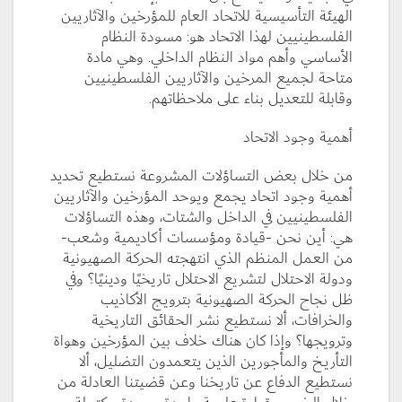
الهيئة التأسيسية للاتحاد العام للمؤرخين والآثاريين
الفلسطينيين لهذا الاتحاد هو: مسودة النظام
الأساسي وأهم مواد النظام الداخلي. وهي مادة
متاحة لجميع المرخين والآثاريين الفلسطينيين
وقابلة للتعديل بناء على ملاحظاتهم.
أهمية وجود الاتحاد
من خلال بعض التساؤلات المشروعة نستطيع تحديد
أهمية وجود اتحاد يجمع ويوحد المؤرخين والآثاريين
الفلسطينيين في الداخل والشتات، وهذه التساؤلات
هي: أين نحن -قيادة ومؤسسات أكاديمية وشعب-
من العمل المنظم الذي انتهجته الحركة الصهيونية
ودولة الاحتلال لتشريع الاحتلال تاريخيًا ودينيًا؟ وفي
ظل نجاح الحركة الصهيونية بترويج الأكاذيب
والخرافات، ألا نستطيع نشر الحقائق التاريخية
وترويجها؟ وإذا كان هناك خلاف بين المؤرخين وهواة
التأريخ والمأجورين الذين يتعمدون التضليل، ألا
نستطيع الدفاع عن تاريخنا وعن قضيتنا العادلة من