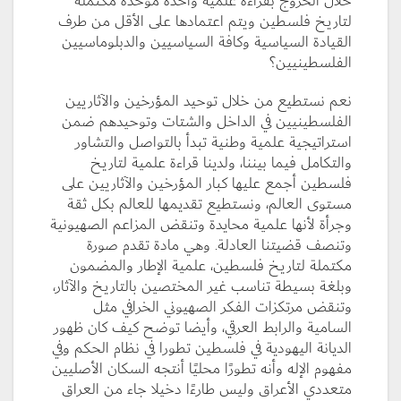
خلال الخروج بقراءة علمية واحدة موحدة مكتملة
لتاريخ فلسطين ويتم اعتمادها على الأقل من طرف
القيادة السياسية وكافة السياسيين والدبلوماسيين
الفلسطينيين؟
نعم نستطيع من خلال توحيد المؤرخين والآثاريين
الفلسطينيين في الداخل والشتات وتوحيدهم ضمن
استراتيجية علمية وطنية تبدأ بالتواصل والتشاور
والتكامل فيما بيننا، ولدينا قراءة علمية لتاريخ
فلسطين أجمع عليها كبار المؤرخين والآثاريين على
مستوى العالم، ونستطيع تقديمها للعالم بكل ثقة
وجرأة لأنها علمية محايدة وتنقض المزاعم الصهيونية
وتنصف قضيتنا العادلة. وهي مادة تقدم صورة
مكتملة لتاريخ فلسطين، علمية الإطار والمضمون
وبلغة بسيطة تناسب غير المختصين بالتاريخ والآثار،
وتنقض مرتكزات الفكر الصهيوني الخرافي مثل
السامية والرابط العرقي، وأيضا توضح كيف كان ظهور
الديانة اليهودية في فلسطين تطورا في نظام الحكم وفي
مفهوم الإله وأنه تطورًا محليًا أنتجه السكان الأصليين
متعددي الأعراق وليس طارءًا دخيلا جاء من العراق