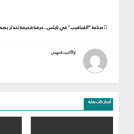
تصفّح
صناعة “القباقيب” في نابلس.. حرفة قديمة تندثر بص
المقالات
By
البيت المهني
أخبار ذات صلة