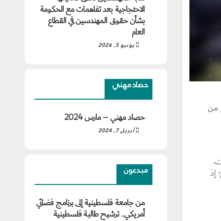
الاحتجاجية بعد تفاهمات مع الحكومة
بشأن حقوق المهندسين في القطاع
العام
يونيو 5, 2026
حصاد مهني
 من
حصاد مهني – مارس 2024
أبريل 7, 2024
ت،
مبدعون
 إذ
من جامعة فلسطينية إلى برنامج فضائي
أمريكي.. ترشيح طالبة فلسطينية