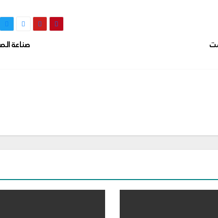
مت
صناعة ال