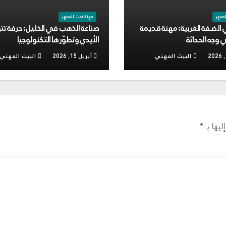
لمجهر
مهنة تحت المجهر
ي الضفة الغربية: مهنة قديمة
صناعة الذهب في الخليل: حرفة تتو
وجه الحداثة
الأيدي وتطوّرها التكنولوجيا
البيت المهني
أبريل 15, 2026
البيت المهني
يها بـ
*