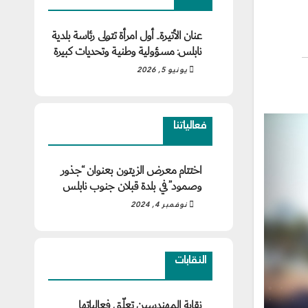
عنان الأتيرة.. أول امرأة تتولى رئاسة بلدية
نابلس: مسؤولية وطنية وتحديات كبيرة
يونيو 5, 2026
فعالياتنا
اختتام معرض الزيتون بعنوان “جذور
وصمود” في بلدة قبلان جنوب نابلس
نوفمبر 4, 2024
النقابات
نقابة المهندسين تعلّق فعالياتها