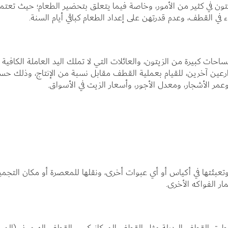
ون في كثير من الأمور، وخاصة فيما يتعلق بتحضير الطعام؛ حيث تعتم
 في القطف، وعدم قدرتهن على إعداد الطعام كباقي أيام السنة.
ات كبيرة من الزيتون، والعائلات التي لا تملك اليد العاملة الكافية
رعين آخرين، للقيام بعملية القطف مقابل نسبة من الإنتاج، وذلك ح
عمر الأشجار، ومعدل الأجور، وأسعار الزيت في الأسواق.
عبئتها في أكياس أو أي عبوات أخرى، ونقلها للمعصرة أو مكان التجمي
ار الفواكه الأخرى.
طرق القطف البديلة مثل القطف الميكانيكي، والقطف الهرموني (الموا